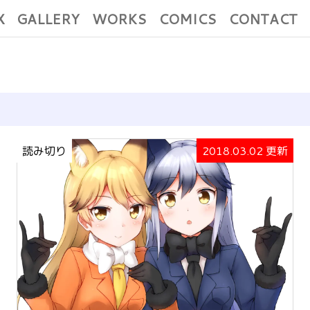
X
GALLERY
WORKS
COMICS
CONTACT
読み切り
2018.03.02
更新